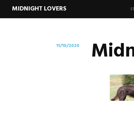
Sp
MIDNIGHT LOVERS
z
S
In
Midn
11/10/2020