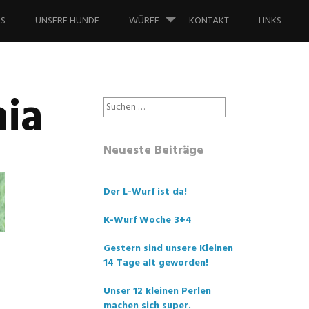
NS
UNSERE HUNDE
WÜRFE
KONTAKT
LINKS
nia
Suche
nach:
Neueste Beiträge
Der L-Wurf ist da!
K-Wurf Woche 3+4
Gestern sind unsere Kleinen
14 Tage alt geworden!
Unser 12 kleinen Perlen
machen sich super.