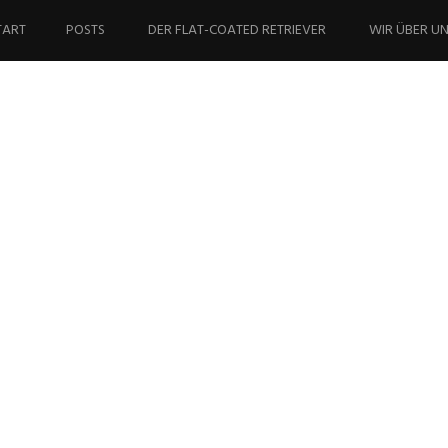
ringe
um
TART
POSTS
DER FLAT-COATED RETRIEVER
WIR ÜBER U
halt