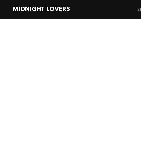
Sp
MIDNIGHT LOVERS
z
S
In