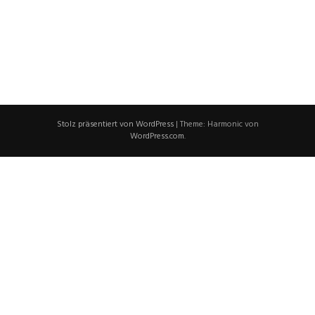
Stolz präsentiert von WordPress
|
Theme: Harmonic von
WordPress.com
.