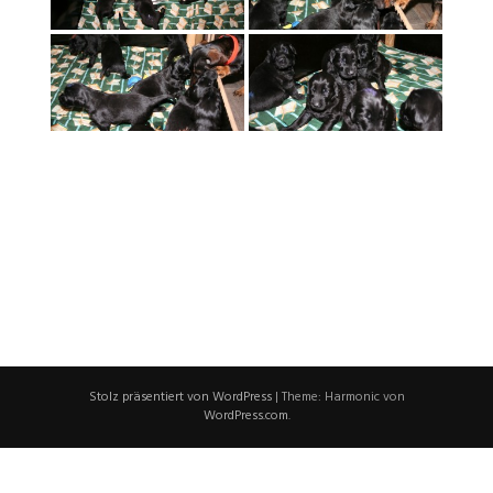
Stolz präsentiert von WordPress
|
Theme: Harmonic von
WordPress.com
.