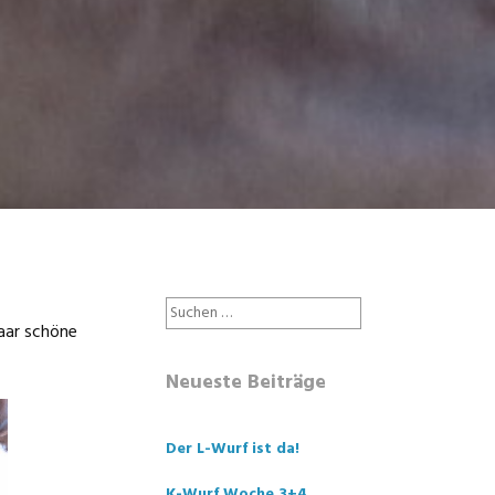
Suche
aar schöne
nach:
Neueste Beiträge
Der L-Wurf ist da!
K-Wurf Woche 3+4