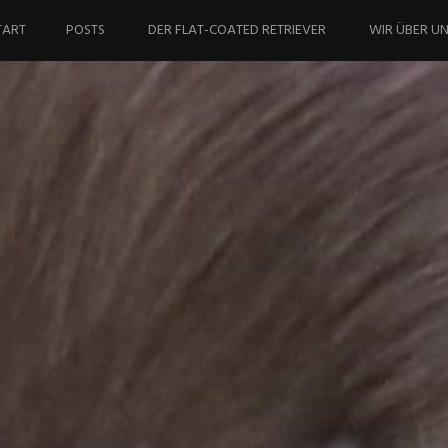
ringe
um
TART
POSTS
DER FLAT-COATED RETRIEVER
WIR ÜBER U
halt