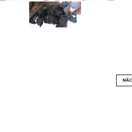
rags-
NÄC
gation