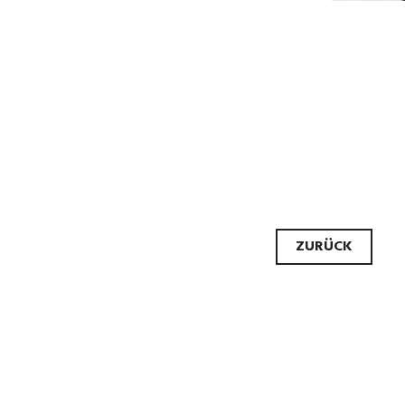
Beit
ZURÜCK
Navi