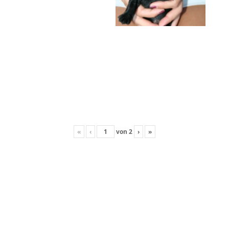
«
‹
von
2
›
»